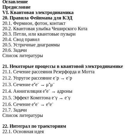
Оглавление
Предисловие
VI. Квантовая электродинамика
20. Правила Фейнмана для КЭД
20.1. Фермион, фотон, контакт
20.2. Квантовая улыбка Чеширского Кота
20.3. Петли, или квантовые пузыри
20.4. Свод правил
20.5. Устричные диаграммы
20.6. Задачи
Список литературы
21. Некоторые процессы в квантовой электродинамике
21.1. Сечение рассеяния Резерфорда и Мотта
21.2. Упругое рассеяние e⁻p → e⁻p
21.3. Сечение e⁺e⁻ → μ⁺μ⁻
21.4. Аннигиляция e⁺e⁻ → адроны
21.5. Эффект Комптона e⁻γ → e⁻γ
21.6. Сечение e⁺e⁻ → e⁺e⁻
21.7. Задачи
Список литературы
22. Интеграл по траекториям
22.1. Основная идея