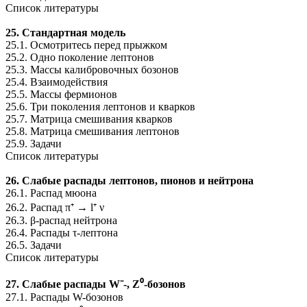
Список литературы
25. Стандартная модель
25.1. Осмотритесь перед прыжком
25.2. Одно поколение лептонов
25.3. Массы калибровочных бозонов
25.4. Взаимодействия
25.5. Массы фермионов
25.6. Три поколения лептонов и кварков
25.7. Матрица смешивания кварков
25.8. Матрица смешивания лептонов
25.9. Задачи
Список литературы
26. Слабые распады лептонов, пионов и нейтрона
26.1. Распад мюона
26.2. Распад π⁺ → l⁺ ν
26.3. β-распад нейтрона
26.4. Распады τ-лептона
26.5. Задачи
Список литературы
27. Слабые распады W⁻-, Z⁰-бозонов
27.1. Распады W-бозонов