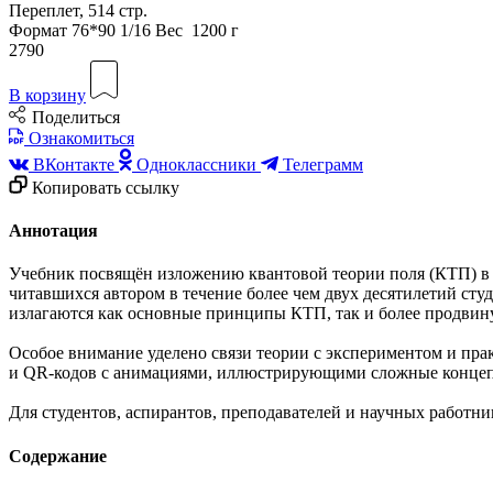
Переплет, 514 стр.
Формат
76*90 1/16
Вес
1200 г
2790
В корзину
Поделиться
Ознакомиться
ВКонтакте
Одноклассники
Телеграмм
Копировать ссылку
Аннотация
Учебник посвящён изложению квантовой теории поля (КТП) в ф
читавшихся автором в течение более чем двух десятилетий ст
излагаются как основные принципы КТП, так и более продвин
Особое внимание уделено связи теории с экспериментом и пр
и
QR-кодов
с анимациями, иллюстрирующими сложные конце
Для студентов, аспирантов, преподавателей и научных работн
Содержание