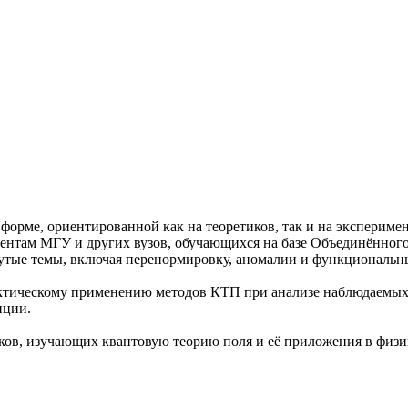
орме, ориентированной как на теоретиков, так и на экспериме
удентам МГУ и других вузов, обучающихся на базе Объединённог
утые темы, включая перенормировку, аномалии и функциональн
актическому применению методов КТП при анализе наблюдаемых
пции.
иков, изучающих квантовую теорию поля и её приложения в физи