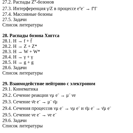
27.2. Распады Z⁰-бозонов
27.3. Интерференция γ/Z в процессе e⁺e⁻ → f⁺f⁻
27.4. Массивные бозоны
27.5. Задачи
Список литературы
28. Распады бозона Хиггса
28.1. H → f + f̄
28.2. H → Z + Z*
28.3. H → W + W*
28.4. H → γ + γ
28.5. H → g + g
28.6. Задачи
Список литературы
29. Взаимодействие нейтрино с электроном
29.1. Кинематика
29.2. Сечение реакции νμ e⁻ → μ⁻ νe
29.3. Сечение ν̄e e⁻ → μ⁻ ν̄μ
29.4. Сечения процессов νμ e⁻ → νμ e⁻ и ν̄μ e⁻ → ν̄μ e⁻
29.5. Сечение νe e⁻ → νe e⁻
29.6. Задачи
Список литературы