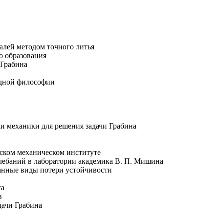
талей методом точного литья
о образования
 Грабина
дной философии
и механики для решения задачи Грабина
вском механическом институте
лебаний в лаборатории академика
В. П. Мишина
ванные виды потери устойчивости
са
в
дачи Грабина