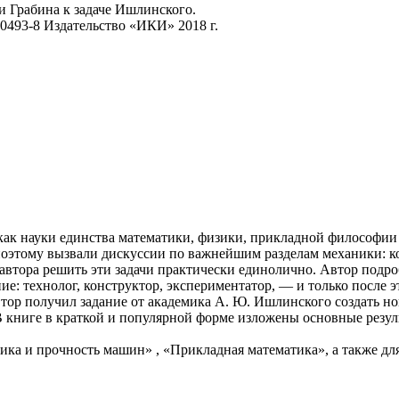
-0493-8
Издательство «ИКИ»
2018 г.
как науки единства математики, физики, прикладной философии
, поэтому вызвали дискуссии по важнейшим разделам механики: 
автора решить эти задачи практически единолично. Автор подро
е: технолог, конструктор, экспериментатор, — и только после э
втор получил задание от академика
А. Ю. Ишлинского
создать но
 В книге в краткой и популярной форме изложены основные резу
ика и прочность машин» , «Прикладная математика», а также д