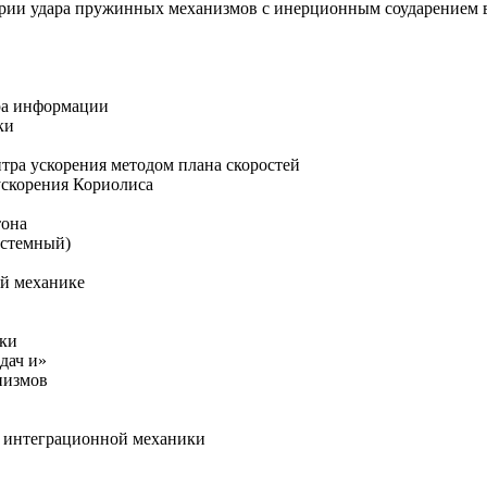
ории удара пружинных механизмов с инерционным соударением 
ора информации
ки
нтра ускорения методом плана скоростей
ускорения Кориолиса
тона
истемный)
ой механике
ики
дач и»
низмов
и интеграционной механики