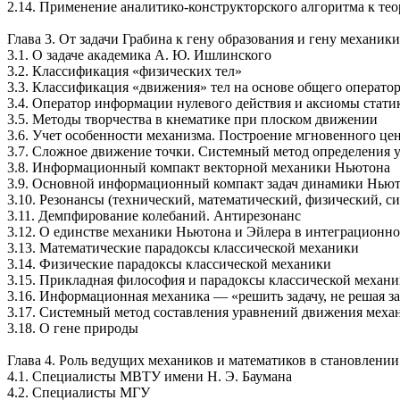
2.14. Применение
аналитико-конструкторского
алгоритма к те
Глава 3. От задачи Грабина к гену образования и гену механики
3.1. О задаче академика
А. Ю. Ишлинского
3.2. Классификация «физических тел»
3.3. Классификация «движения» тел на основе общего операт
3.4. Оператор информации нулевого действия и аксиомы cтати
3.5. Методы творчества в кнематике при плоском движении
3.6. Учет особенности механизма. Построение мгновенного це
3.7. Сложное движение точки. Системный метод определения 
3.8. Информационный компакт векторной механики Ньютона
3.9. Основной информационный компакт задач динамики Нью
3.10. Резонансы (технический, математический, физический, с
3.11. Демпфирование колебаний. Антирезонанс
3.12. О единстве механики Ньютона и Эйлера в интеграционн
3.13. Математические парадоксы классической механики
3.14. Физические парадоксы классической механики
3.15. Прикладная философия и парадоксы классической механ
3.16. Информационная механика — «решить задачу, не решая за
3.17. Системный метод составления уравнений движения меха
3.18. О гене природы
Глава 4. Роль ведущих механиков и математиков в становлени
4.1. Специалисты МВТУ имени
Н. Э. Баумана
4.2. Специалисты МГУ