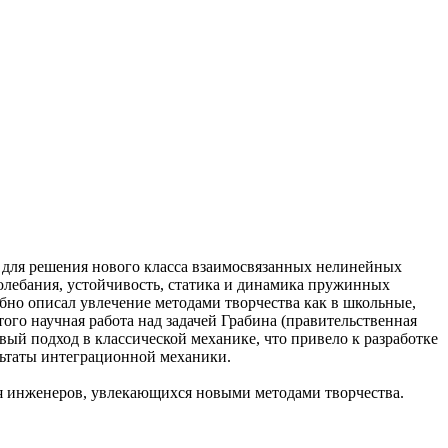
 для решения нового класса взаимосвязанных нелинейных
колебания, устойчивость, статика и динамика пружинных
бно описал увлечение методами творчества как в школьные,
того научная работа над задачей Грабина (правительственная
вый подход в классической механике, что привело к разработке
льтаты интеграционной механики.
ля инженеров, увлекающихся новыми методами творчества.