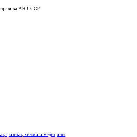
онравова
АН СССР
и, физики, химии и медицины