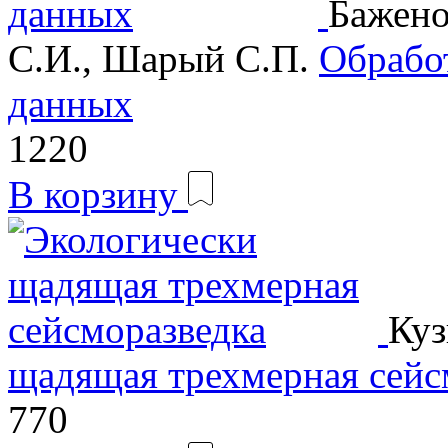
Бажено
С.И., Шарый С.П.
Обработ
данных
1220
В корзину
Куз
щадящая трехмерная сейс
770