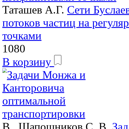
Таташев А.Г.
Сети Буслае
потоков частиц на регуля
точками
1080
В корзину
В., Шапошников С. В.
Зад